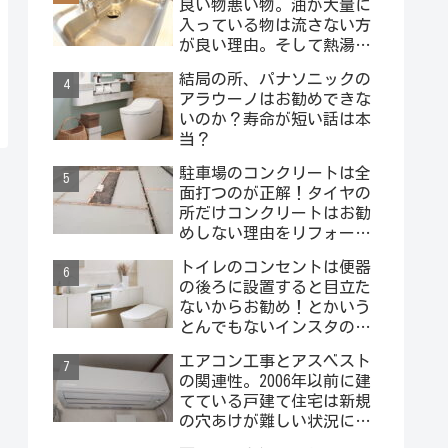
良い物悪い物。油が大量に
入っている物は流さない方
が良い理由。そして熱湯は
絶対にダメー！
結局の所、パナソニックの
アラウーノはお勧めできな
いのか？寿命が短い話は本
当？
駐車場のコンクリートは全
面打つのが正解！タイヤの
所だけコンクリートはお勧
めしない理由をリフォーム
屋さんが説明するよ！
トイレのコンセントは便器
の後ろに設置すると目立た
ないからお勧め！とかいう
とんでもないインスタの投
稿を見ました･･･。
エアコン工事とアスベスト
の関連性。2006年以前に建
てている戸建て住宅は新規
の穴あけが難しい状況にな
っています。外壁材にアス