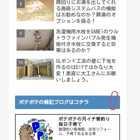
肩回りにお湯を出してくれ
ベストが入っている場合は
る高級システムバスの機能
どうするの？
はお勧めなのか？肩湯のオ
プションを語る！
洗濯機用水栓をSANEIのウル
トラファインバブル発生機
能付き水栓に交換すると効
果はあるのか？
GLボンド工法の壁に下地を
作るのはDIYではかなり大
変！素直に大工さんにお願
いしましょう。
ポテポテの雑記ブログはコチラ
ポテポテの月イチ管釣り
毎日子育て
管理釣り場情報、住宅リフォー
ム、子育てあるある等