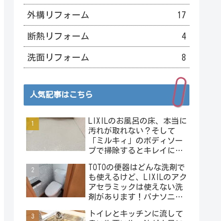
外構リフォーム
17
断熱リフォーム
4
洗面リフォーム
8
人気記事はこちら
LIXILのお風呂の床、本当に
汚れが取れない？そして
「ミルキィ」のボディソー
プで掃除するとキレイにな
る？またヤベェライフハッ
TOTOの便器はどんな洗剤で
クの予感･･･。
も使えるけど、LIXILのアク
アセラミックは使えない洗
剤があります！パナソニッ
クのアラウーノは使えない
トイレとキッチンに流して
洗剤が沢山！