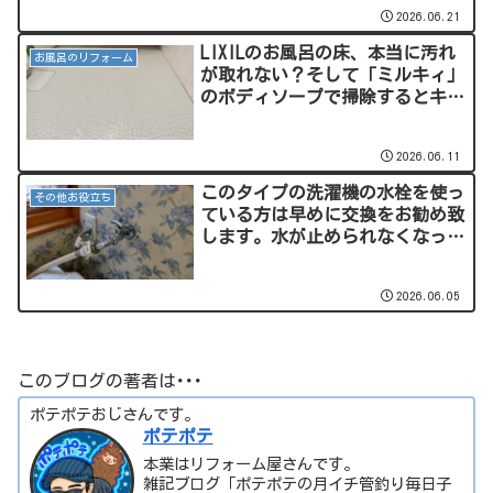
なった経緯があることの方が多い
2026.06.21
のよ。
LIXILのお風呂の床、本当に汚れ
お風呂のリフォーム
が取れない？そして「ミルキィ」
のボディソープで掃除するとキレ
イになる？またヤベェライフハッ
クの予感･･･。
2026.06.11
このタイプの洗濯機の水栓を使っ
その他お役立ち
ている方は早めに交換をお勧め致
します。水が止められなくなった
り、水が漏れたりします･･･。
2026.06.05
このブログの著者は･･･
ポテポテおじさんです。
ポテポテ
本業はリフォーム屋さんです。
雑記ブログ「ポテポテの月イチ管釣り毎日子