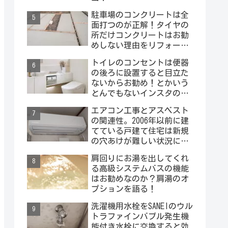
駐車場のコンクリートは全
面打つのが正解！タイヤの
所だけコンクリートはお勧
めしない理由をリフォーム
屋さんが説明するよ！
トイレのコンセントは便器
の後ろに設置すると目立た
ないからお勧め！とかいう
とんでもないインスタの投
稿を見ました･･･。
エアコン工事とアスベスト
の関連性。2006年以前に建
てている戸建て住宅は新規
の穴あけが難しい状況にな
っています。外壁材にアス
肩回りにお湯を出してくれ
ベストが入っている場合は
る高級システムバスの機能
どうするの？
はお勧めなのか？肩湯のオ
プションを語る！
洗濯機用水栓をSANEIのウル
トラファインバブル発生機
能付き水栓に交換すると効