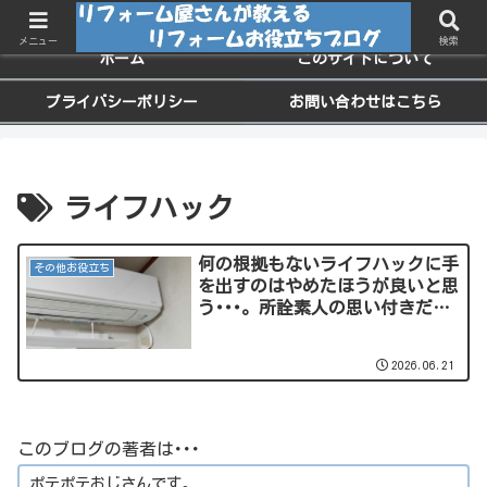
ちょっと役に立つお家のメンテナンス情報
メニュー
検索
ホーム
このサイトについて
プライバシーポリシー
お問い合わせはこちら
ライフハック
何の根拠もないライフハックに手
その他お役立ち
を出すのはやめたほうが良いと思
う･･･。所詮素人の思い付きだ
し、プロが失敗してきてやらなく
なった経緯があることの方が多い
2026.06.21
のよ。
このブログの著者は･･･
ポテポテおじさんです。