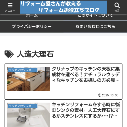
ちょっと役に立つお家のメンテナンス情報
メニュー
検索
ホーム
このサイトについて
プライバシーポリシー
お問い合わせはこちら
人造大理石
クリナップのキッチンの天板に集
キッチンのリフォーム
成材を選べる！ナチュラルウッデ
ィなキッチンをお探しの方必見！
でもデメリットには要注意！
2025.10.06
キッチンリフォームをする時に悩
キッチンのリフォーム
むシンクの素材。人工大理石にす
るかステンレスにするか･･･⁉ど
ちらも一長一短です！