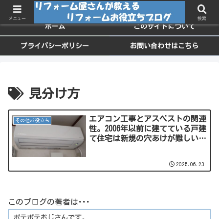
ちょっと役に立つお家のメンテナンス情報
メニュー
検索
ホーム
このサイトについて
プライバシーポリシー
お問い合わせはこちら
見分け方
エアコン工事とアスベストの関連
その他お役立ち
性。2006年以前に建てている戸建
て住宅は新規の穴あけが難しい状
況になっています。外壁材にアス
ベストが入っている場合はどうす
2025.06.23
るの？
このブログの著者は･･･
ポテポテおじさんです。