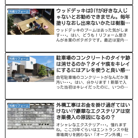
思います。この宅配ボックス、戸建て住
宅に設置する時は結構場所を選ぶので
ウッドデッキはDIYが好きな人じ
外構リフォーム
す･･･。今回は有ると便利...
ゃないとお勧めできません。毎年
塗りなおし出来ないかたは樹脂タ
イプのデッキをお勧め致します。
ウッドデッキのブームは去った気がしま
す･･･。はい、どうも！リフォーム屋さ
んが本業のポテポテです。最近は室内の
リフォームばかりやっていますが、この
業界に入るきっかけになったのは外回り
（エクステリア）のリフォームなんです
駐車場のコンクリートのタイヤ跡
外構リフォーム
よね。そんな私が最近思...
は消せるのか？タイヤ痕をキレイ
にするにはアレを使うと良い感
じ！
自宅駐車場のコンクリートがなんだか薄
汚い･･･。はい、分かります！新築で入
った当初はキレイだったのに、いつの間
にか汚れますよね、駐車場。※イメージ
です(*'ω'*)こういう一般的なコンクリ
ート、タイヤ跡が付くことが多々ありま
外構工事はお金を掛け過ぎてはい
外構リフォーム
せんか？白いきれ...
けない⁉豪華なエクステリアは空
き巣侵入の原因になるの？
オシャレなエクステリア･･･。憧れます
ね。ここ20年ぐらいはエントランスや駐
車場周りを囲わない「オープン外構」が