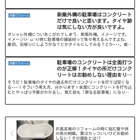
主流になってきています。これ、感覚的
に広く感じるのはもちろん、門扉やフェ
ンスを作らないので、その分の金額が浮
新築外構の駐車場はコンクリート
外構リフォーム
くというメリットがあ...
だけで良いと思います。タイヤ跡
は気にしない方が良いですよ。
オシャレ外構についあこがれてしまう、新築外構。イメージです。
イメージ(*'ω'*)特に駐車場の舗装材って色々考えるんですよね、
最初。石張りにしようかな？とかタイルにしてみる？とか･･･。普段
あまり車に乗らない人ならそれでも良いかもしれません...
駐車場のコンクリートは全面打つ
外構リフォーム
のが正解！タイヤの所だけコンク
リートはお勧めしない理由をリフ
ォーム屋さんが説明するよ！
そうだ！駐車場のタイヤの通る所だけコンクリートを打てば安くな
る･･･！そういう考え方、分かります！全面にコンクリートを打ち込
むとやっぱり予算がかかるし、見た目も「単なる駐車場」になりま
すからね。ただ、駐車場は全面コンクリートのほうが結果的に...
お風呂場のリフォームの時に悩む壁や床
の色の問題。黒はカッコいいけどお勧め
しない！その理由とは!?