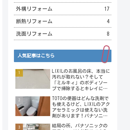
外構リフォーム
17
断熱リフォーム
4
洗面リフォーム
8
人気記事はこちら
LIXILのお風呂の床、本当に
汚れが取れない？そして
「ミルキィ」のボディソー
プで掃除するとキレイにな
る？またヤベェライフハッ
TOTOの便器はどんな洗剤で
クの予感･･･。
も使えるけど、LIXILのアク
アセラミックは使えない洗
剤があります！パナソニッ
クのアラウーノは使えない
結局の所、パナソニックの
洗剤が沢山！