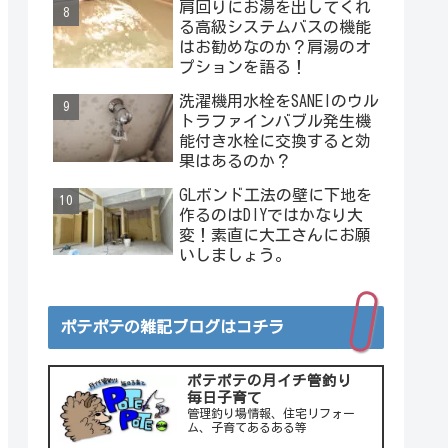
肩回りにお湯を出してくれ
ベストが入っている場合は
る高級システムバスの機能
どうするの？
はお勧めなのか？肩湯のオ
プションを語る！
洗濯機用水栓をSANEIのウル
トラファインバブル発生機
能付き水栓に交換すると効
果はあるのか？
GLボンド工法の壁に下地を
作るのはDIYではかなり大
変！素直に大工さんにお願
いしましょう。
ポテポテの雑記ブログはコチラ
ポテポテの月イチ管釣り
毎日子育て
管理釣り場情報、住宅リフォー
ム、子育てあるある等