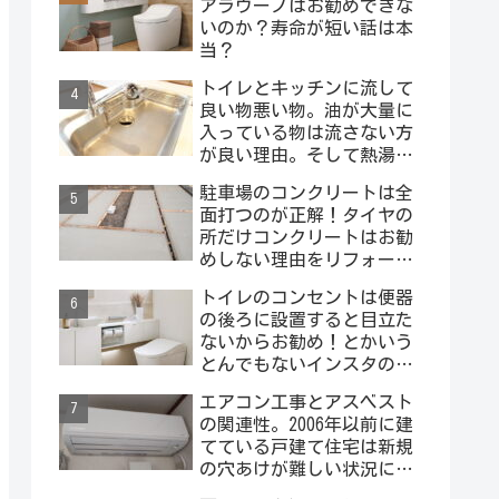
アラウーノはお勧めできな
いのか？寿命が短い話は本
当？
トイレとキッチンに流して
良い物悪い物。油が大量に
入っている物は流さない方
が良い理由。そして熱湯は
絶対にダメー！
駐車場のコンクリートは全
面打つのが正解！タイヤの
所だけコンクリートはお勧
めしない理由をリフォーム
屋さんが説明するよ！
トイレのコンセントは便器
の後ろに設置すると目立た
ないからお勧め！とかいう
とんでもないインスタの投
稿を見ました･･･。
エアコン工事とアスベスト
の関連性。2006年以前に建
てている戸建て住宅は新規
の穴あけが難しい状況にな
っています。外壁材にアス