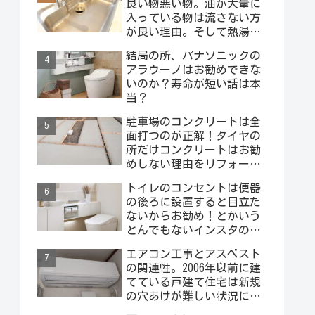
良い物悪い物。油が大量に
入っている物は流さない方
が良い理由。そして熱湯は
絶対にダメー！
結局の所、パナソニックの
アラウーノはお勧めできな
いのか？寿命が短い話は本
当？
駐車場のコンクリートは全
面打つのが正解！タイヤの
所だけコンクリートはお勧
めしない理由をリフォーム
屋さんが説明するよ！
トイレのコンセントは便器
の後ろに設置すると目立た
ないからお勧め！とかいう
とんでもないインスタの投
稿を見ました･･･。
エアコン工事とアスベスト
の関連性。2006年以前に建
てている戸建て住宅は新規
の穴あけが難しい状況にな
っています。外壁材にアス