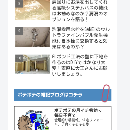
肩回りにお湯を出してくれ
ベストが入っている場合は
る高級システムバスの機能
どうするの？
はお勧めなのか？肩湯のオ
プションを語る！
洗濯機用水栓をSANEIのウル
トラファインバブル発生機
能付き水栓に交換すると効
果はあるのか？
GLボンド工法の壁に下地を
作るのはDIYではかなり大
変！素直に大工さんにお願
いしましょう。
ポテポテの雑記ブログはコチラ
ポテポテの月イチ管釣り
毎日子育て
管理釣り場情報、住宅リフォー
ム、子育てあるある等