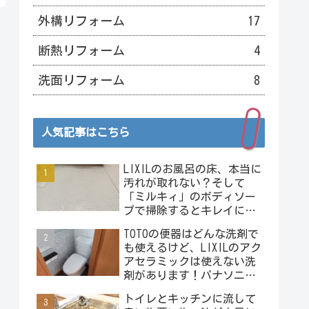
外構リフォーム
17
断熱リフォーム
4
洗面リフォーム
8
人気記事はこちら
LIXILのお風呂の床、本当に
汚れが取れない？そして
「ミルキィ」のボディソー
プで掃除するとキレイにな
る？またヤベェライフハッ
TOTOの便器はどんな洗剤で
クの予感･･･。
も使えるけど、LIXILのアク
アセラミックは使えない洗
剤があります！パナソニッ
クのアラウーノは使えない
トイレとキッチンに流して
洗剤が沢山！