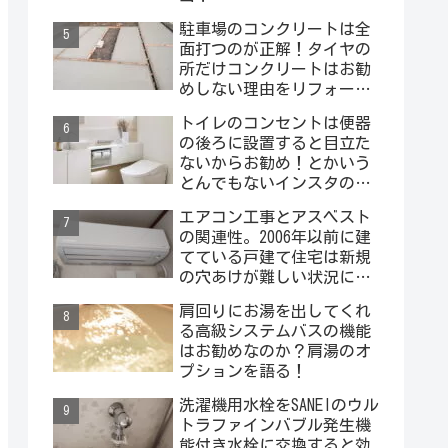
駐車場のコンクリートは全
面打つのが正解！タイヤの
所だけコンクリートはお勧
めしない理由をリフォーム
屋さんが説明するよ！
トイレのコンセントは便器
の後ろに設置すると目立た
ないからお勧め！とかいう
とんでもないインスタの投
稿を見ました･･･。
エアコン工事とアスベスト
の関連性。2006年以前に建
てている戸建て住宅は新規
の穴あけが難しい状況にな
っています。外壁材にアス
肩回りにお湯を出してくれ
ベストが入っている場合は
る高級システムバスの機能
どうするの？
はお勧めなのか？肩湯のオ
プションを語る！
洗濯機用水栓をSANEIのウル
トラファインバブル発生機
能付き水栓に交換すると効