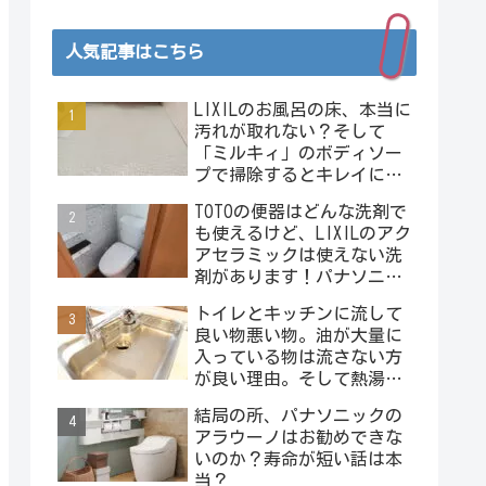
人気記事はこちら
LIXILのお風呂の床、本当に
汚れが取れない？そして
「ミルキィ」のボディソー
プで掃除するとキレイにな
る？またヤベェライフハッ
TOTOの便器はどんな洗剤で
クの予感･･･。
も使えるけど、LIXILのアク
アセラミックは使えない洗
剤があります！パナソニッ
クのアラウーノは使えない
トイレとキッチンに流して
洗剤が沢山！
良い物悪い物。油が大量に
入っている物は流さない方
が良い理由。そして熱湯は
絶対にダメー！
結局の所、パナソニックの
アラウーノはお勧めできな
いのか？寿命が短い話は本
当？