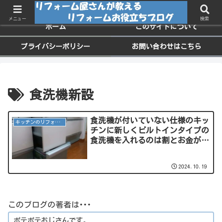
ちょっと役に立つお家のメンテナンス情報
メニュー
検索
ホーム
このサイトについて
プライバシーポリシー
お問い合わせはこちら
食洗機新設
食洗機が付いていない仕様のキッ
キッチンのリフォーム
チンに新しくビルトインタイプの
食洗機を入れるのは割とお金が掛
かります。食洗機を付ける付けな
いは慎重に･･･。
2024.10.19
このブログの著者は･･･
ポテポテおじさんです。