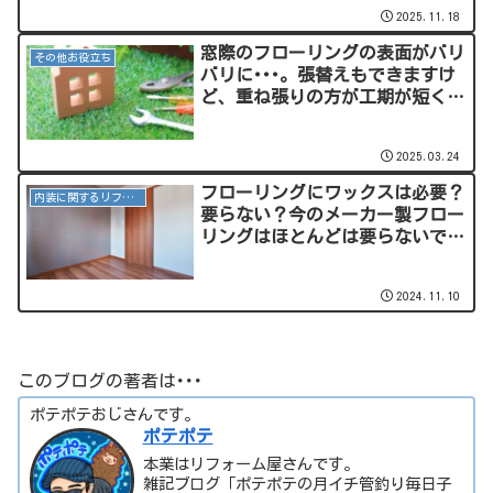
に優しい！
2025.11.18
窓際のフローリングの表面がバリ
その他お役立ち
バリに･･･。張替えもできますけ
ど、重ね張りの方が工期が短くて
お勧めですよ。
2025.03.24
フローリングにワックスは必要？
内装に関するリフォーム
要らない？今のメーカー製フロー
リングはほとんどは要らないです
よ。
2024.11.10
このブログの著者は･･･
ポテポテおじさんです。
ポテポテ
本業はリフォーム屋さんです。
雑記ブログ「ポテポテの月イチ管釣り毎日子